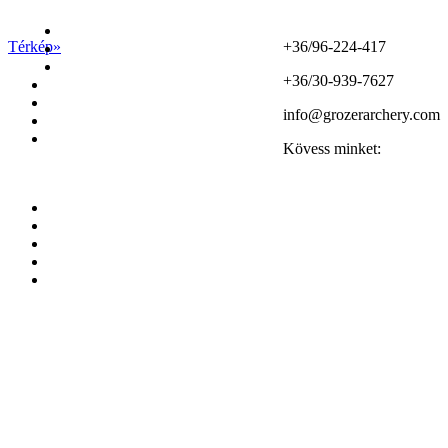
Térkép»
+36/96-224-417
+36/30-939-7627
info@grozerarchery.com
Kövess minket: