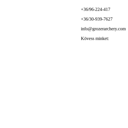
+36/96-224-417
+36/30-939-7627
info@grozerarchery.com
Kövess minket: