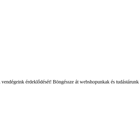
sz vendégeink érdeklődését! Böngéssze át webshopunkak és tudástárunk