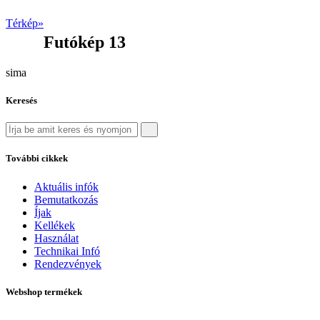
Térkép»
Futókép 13
sima
Keresés
További cikkek
Aktuális infók
Bemutatkozás
Íjak
Kellékek
Használat
Technikai Infó
Rendezvények
Webshop termékek