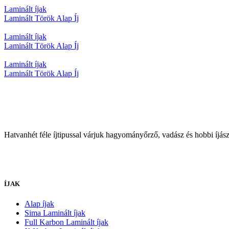
Laminált íjak
Laminált Török Alap Íj
Laminált íjak
Laminált Török Alap Íj
Laminált íjak
Laminált Török Alap Íj
Hatvanhét féle íjtipussal várjuk hagyományőrző, vadász és hobbi íjá
ÍJAK
Alap íjak
Sima Laminált íjak
Full Karbon Laminált íjak